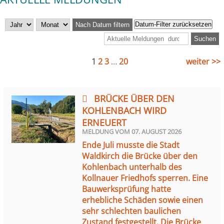
Datum-Filter zurücksetzen
Nach Datum filtern
1
2
3
…
20
weiter >>
BRÜCKE ÜBER DEN
KOHLENBACH WIRD
ERNEUERT
MELDUNG VOM
07. AUGUST 2026
Ende Juli musste die Stadt
Waldkirch die Brücke über den
Kohlenbach unterhalb des
Kollnauer Friedhofs sperren. Eine
Bauwerksprüfung hatte
erhebliche Schäden sowie einen
sehr schlechten baulichen
Zustand festgestellt. Die Brücke