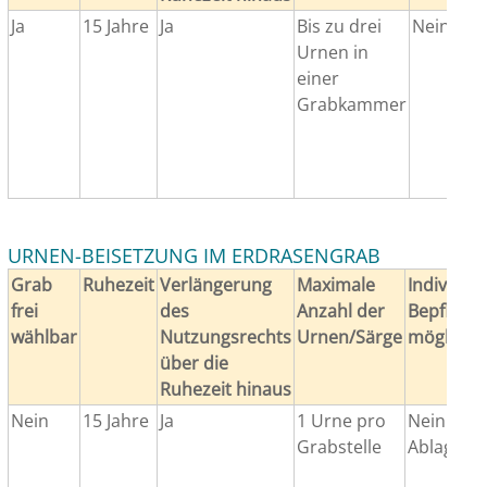
Ja
15 Jahre
Ja
Bis zu drei
Nein
Urnen in
einer
Grabkammer
URNEN-BEISETZUNG IM ERDRASENGRAB
Grab
Ruhezeit
Verlängerung
Maximale
Individuel
frei
des
Anzahl der
Bepflanz
wählbar
Nutzungsrechts
Urnen/Särge
möglich*
über die
Ruhezeit hinaus
Nein
15 Jahre
Ja
1 Urne pro
Nein. Es g
Grabstelle
Ablageflä