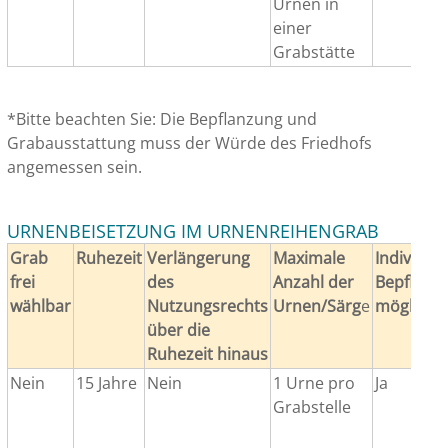
Urnen in
einer
Grabstätte
*Bitte beachten Sie: Die Bepflanzung und
Grabausstattung muss der Würde des Friedhofs
angemessen sein.
URNENBEISETZUNG IM URNENREIHENGRAB
Grab
Ruhezeit
Verlängerung
Maximale
Individuel
frei
des
Anzahl der
Bepflanz
wählbar
Nutzungsrechts
Urnen/Särg
e
möglich*
über die
Ruhezeit hinaus
Nein
15 Jahre
Nein
1 Urne pro
Ja
Grabstelle