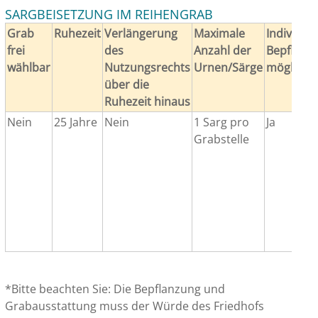
SARGBEISETZUNG IM REIHENGRAB
Grab
Ruhezeit
Verlängerung
Maximale
Individuel
frei
des
Anzahl der
Bepflanz
wählbar
Nutzungsrechts
Urnen/Särge
möglich*
über die
Ruhezeit hinaus
Nein
25 Jahre
Nein
1 Sarg pro
Ja
Grabstelle
*Bitte beachten Sie: Die Bepflanzung und
Grabausstattung muss der Würde des Friedhofs