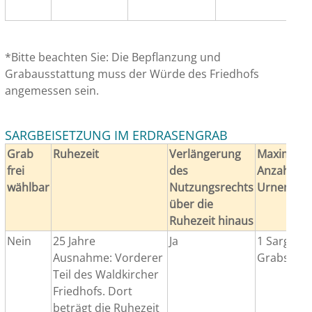
*Bitte beachten Sie: Die Bepflanzung und
Grabausstattung muss der Würde des Friedhofs
angemessen sein.
SARGBEISETZUNG IM ERDRASENGRAB
Grab
Ruhezeit
Verlängerung
Maximale
frei
des
Anzahl de
wählbar
Nutzungsrechts
Urnen/Sä
über die
Ruhezeit hinaus
Nein
25 Jahre
Ja
1 Sarg pro
Ausnahme: Vorderer
Grabstelle
Teil des Waldkircher
Friedhofs. Dort
beträgt die Ruhezeit