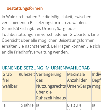
Bestattungsformen
In Waldkirch haben Sie die Möglichkeit, zwischen
verschiedenen Beisetzungsformen zu wählen.
Grundsätzlich gibt es Urnen-, Sarg- oder
Tuchbestattungen in verschiedenen Grabarten. Eine
Übersicht über alle möglichen Beisetzungsformen
erhalten Sie nachstehend. Bei Fragen können Sie sich
an die Friedhofsverwaltung wenden.
URNENBEISETZUNG IM URNENWAHLGRAB
Grab
Ruhezeit
Verlängerung
Maximale
Individuel
frei
des
Anzahl der
Bepflanz
wählbar
Nutzungsrechts
Urnen/Särge
möglich*
über die
Ruhezeit hinaus
Ja
15 Jahre
Ja
Bis zu 4
Ja