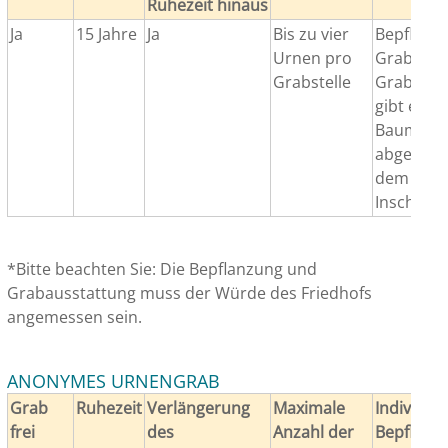
Ruhezeit hinaus
Ja
15 Jahre
Ja
Bis zu vier
Bepflanz
Urnen pro
Grabauss
Grabstelle
Grab sind
gibt ein 
Baum, an
abgestell
dem Grab
Inschrift
*Bitte beachten Sie: Die Bepflanzung und
Grabausstattung muss der Würde des Friedhofs
angemessen sein.
ANONYMES URNENGRAB
Grab
Ruhezeit
Verlängerung
Maximale
Individuel
frei
des
Anzahl der
Bepflanz