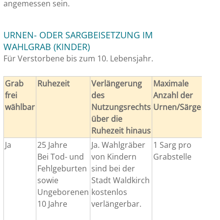
angemessen sein.
URNEN- ODER SARGBEISETZUNG IM
WAHLGRAB (KINDER)
Für Verstorbene bis zum 10. Lebensjahr.
Grab
Ruhezeit
Verlängerung
Maximale
Indi
frei
des
Anzahl der
Bepf
wählbar
Nutzungsrechts
Urnen/Särge
mög
über die
Ruhezeit hinaus
Ja
25 Jahre
Ja. Wahlgräber
1 Sarg pro
Ja
Bei Tod- und
von Kindern
Grabstelle
Fehlgeburten
sind bei der
sowie
Stadt Waldkirch
Ungeborenen
kostenlos
10 Jahre
verlängerbar.