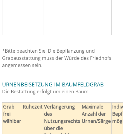
*Bitte beachten Sie: Die Bepflanzung und
Grabausstattung muss der Würde des Friedhofs
angemessen sein.
URNENBEISETZUNG IM BAUMFELDGRAB
Die Bestattung erfolgt um einen Baum.
Grab
Ruhezeit
Verlängerung
Maximale
Individuel
frei
des
Anzahl der
Bepflanz
wählbar
Nutzungsrechts
Urnen/Särge
möglich*
über die