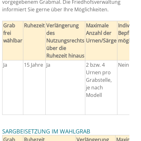
vorgegebenem Grabmal. Die Friedhofsverwaltung
informiert Sie gerne über Ihre Möglichkeiten.
Grab
Ruhezeit
Verlängerung
Maximale
Individuel
frei
des
Anzahl der
Bepflanz
wählbar
Nutzungsrechts
Urnen/Särge
möglich
über die
Ruhezeit hinaus
Ja
15 Jahre
Ja
2 bzw. 4
Nein
Urnen pro
Grabstelle,
je nach
Modell
SARGBEISETZUNG IM WAHLGRAB
Grab
Ruhezeit
Verlängerung
Maximale