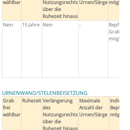
wählbar
Nutzungsrechts
Urnen/Särge
möglich
über die
Ruhezeit hinaus
Nein
15 Jahre
Nein
-
Bepflanz
Grabausst
möglich.
URNENWAND/STELENBEISETZUNG
Grab
Ruhezeit
Verlängerung
Maximale
Individue
frei
des
Anzahl der
Bepflanz
wählbar
Nutzungsrechts
Urnen/Särge
möglich
über die
Ruhezeit hinaus