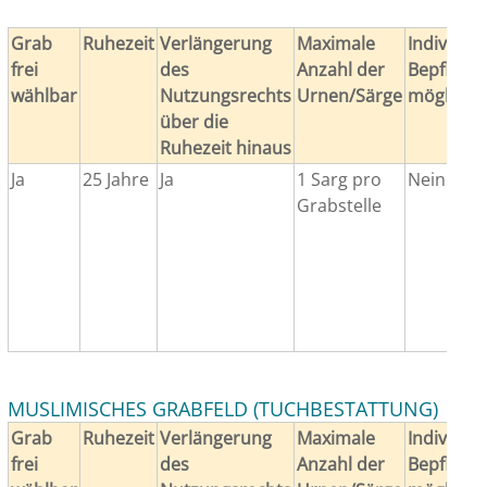
Grab
Ruhezeit
Verlängerung
Maximale
Individuel
frei
des
Anzahl der
Bepflanz
wählbar
Nutzungsrechts
Urnen/Särge
möglich
über die
Ruhezeit hinaus
Ja
25 Jahre
Ja
1 Sarg pro
Nein
Grabstelle
MUSLIMISCHES GRABFELD (TUCHBESTATTUNG)
Grab
Ruhezeit
Verlängerung
Maximale
Individuel
frei
des
Anzahl der
Bepflanz