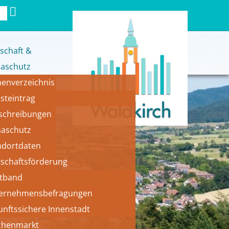
schaft &
maschutz
menverzeichnis
bsteintrag
schreibungen
maschutz
ndortdaten
al 
tschaftsförderung
itband
ernehmensbefragungen
unftssichere Innenstadt
henmarkt