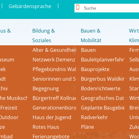
|
|
Gebärdensprache
us &
Bildung &
Bauen &
Wirt
Soziales
Mobilität
Kli
Alter & Gesundheit
Bauen
Fir
museum
Netzwerk Demenz
Bauleitplanverfahren
Sel
hek
Pflegebündnis Waldkirch
Bauprojekte
Aus
adt 
Seniorinnen und Senioren
Bürgerbus Waldkirch
Kli
chiv
Begegnung
Bodenrichtwerte
Sta
che Musikschule
Bürgertreff Kollnau
Geografisches Datenport
Wir
Freizeit
Generationenbüro
Geplante Baugebiete
Bre
 Outdoor
Haus der Jugend
Radverkehr
Unt
tze
Rotes Haus
Pläne
Zuk
mmbad
Ferienangebote
Woc