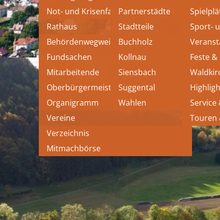
Not- und Krisenfall
Partnerstädte
Spielplä
Rathaus
Stadtteile
Sport- 
Behördenwegweiser
Buchholz
Veranst
Fundsachen
Kollnau
Feste &
Mitarbeitende
Siensbach
Waldkir
Oberbürgermeister
Suggental
Highligh
Organigramm
Wahlen
Service
Vereine
Touren
Verzeichnis
Mitmachbörse