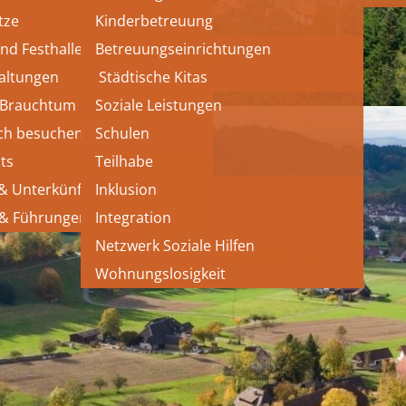
tze
Kinderbetreuung
und Festhallen
Betreuungseinrichtungen
altungen
 Städtische Kitas
 Brauchtum
Soziale Leistungen
ch besuchen
Schulen
ts
Teilhabe
 & Unterkünfte
Inklusion
 & Führungen
Integration
Netzwerk Soziale Hilfen
Wohnungslosigkeit