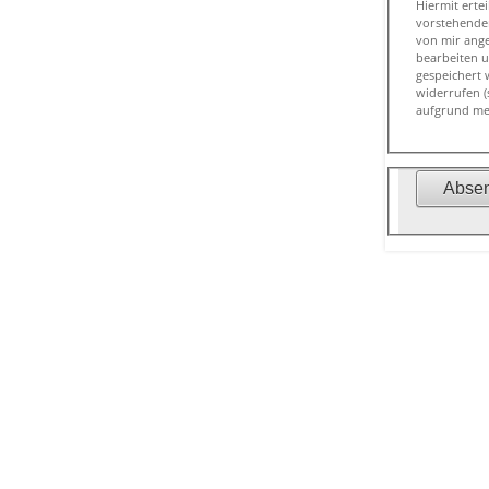
Hiermit erteile 
vorstehenden von mir 
von mir angegebenen person
bearbeiten und mich zu diesem Zwecke zu kontaktieren. Ich wil
gespeichert wird. 
widerrufen (siehe Datensch