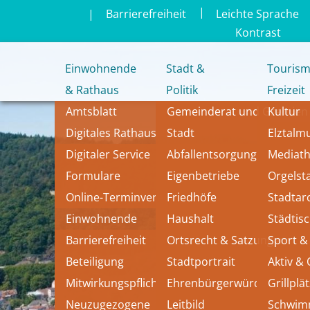
|
|
Barrierefreiheit
Leichte Sprache
Kontrast
Einwohnende
Stadt &
Tourism
& Rathaus
Politik
Freizeit
Amtsblatt
Gemeinderat und Gremien
Kultur
Digitales Rathaus
Stadt
Elztal
Digitaler Service
Abfallentsorgung
Mediat
Formulare
Eigenbetriebe
Orgelst
Online-Terminvereinbarung
Friedhöfe
Stadtar
Einwohnende
Haushalt
Städtis
Barrierefreiheit
Ortsrecht & Satzungen
Sport & 
Beteiligung
Stadtportrait
Aktiv &
Mitwirkungspflichten
Ehrenbürgerwürde
Grillplä
Neuzugezogene
Leitbild 
Schwi