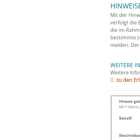
HINWEIS
Mit der Hinw
verfolgt die
die im Rahme
bestimmte (v
melden. Der
WEITERE I
Weitere Info
zu den Er
Hinweis ge
Mit * (Stern
Betreff:
Beschreibu