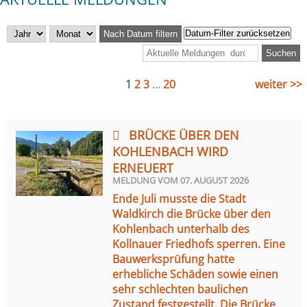
Datum-Filter zurücksetzen
Nach Datum filtern
1
2
3
…
20
weiter >>
BRÜCKE ÜBER DEN
KOHLENBACH WIRD
ERNEUERT
MELDUNG VOM
07. AUGUST 2026
Ende Juli musste die Stadt
Waldkirch die Brücke über den
Kohlenbach unterhalb des
Kollnauer Friedhofs sperren. Eine
Bauwerksprüfung hatte
erhebliche Schäden sowie einen
sehr schlechten baulichen
Zustand festgestellt. Die Brücke