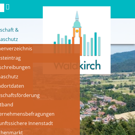
schaft &
maschutz
menverzeichnis
bsteintrag
schreibungen
maschutz
ndortdaten
al 
tschaftsförderung
itband
ernehmensbefragungen
unftssichere Innenstadt
henmarkt