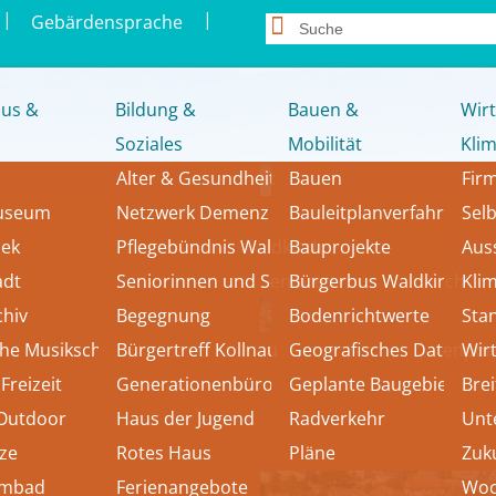
|
|
Gebärdensprache
us &
Bildung &
Bauen &
Wirt
Soziales
Mobilität
Kli
Alter & Gesundheit
Bauen
Fir
museum
Netzwerk Demenz
Bauleitplanverfahren
Sel
hek
Pflegebündnis Waldkirch
Bauprojekte
Aus
adt 
Seniorinnen und Senioren
Bürgerbus Waldkirch
Kli
chiv
Begegnung
Bodenrichtwerte
Sta
che Musikschule
Bürgertreff Kollnau
Geografisches Datenport
Wir
Freizeit
Generationenbüro
Geplante Baugebiete
Bre
 Outdoor
Haus der Jugend
Radverkehr
Unt
tze
Rotes Haus
Pläne
Zuk
mmbad
Ferienangebote
Woc