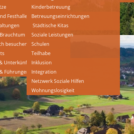
tze
Kinderbetreuung
und Festhallen
Betreuungseinrichtungen
altungen
 Städtische Kitas
 Brauchtum
Soziale Leistungen
ch besuchen
Schulen
ts
Teilhabe
 & Unterkünfte
Inklusion
 & Führungen
Integration
Netzwerk Soziale Hilfen
Wohnungslosigkeit