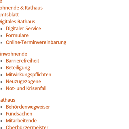
e
ohnende & Rathaus
mtsblatt
igitales Rathaus
Digitaler Service
Formulare
Online-Terminvereinbarung
Einwohnende
Barrierefreiheit
Beteiligung
Mitwirkungspflichten
Neuzugezogene
Not- und Krisenfall
Rathaus
Behördenwegweiser
Fundsachen
Mitarbeitende
Oberbürgermeister