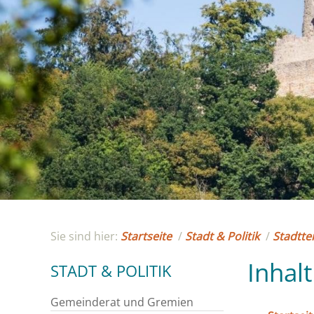
Sie sind hier:
Startseite
/
Stadt & Politik
/
Stadttei
Inhalt
STADT & POLITIK
Gemeinderat und Gremien