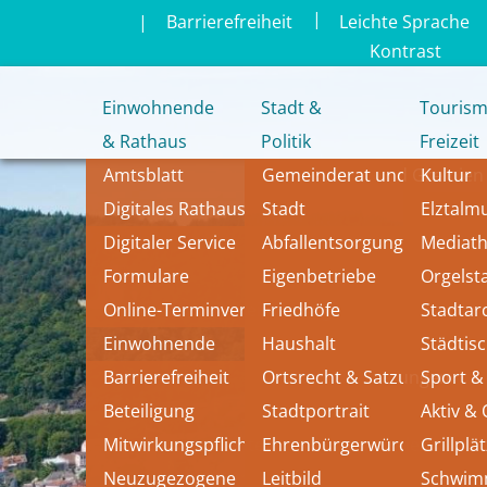
|
|
Barrierefreiheit
Leichte Sprache
Kontrast
Einwohnende
Stadt &
Tourism
& Rathaus
Politik
Freizeit
Amtsblatt
Gemeinderat und Gremien
Kultur
Digitales Rathaus
Stadt
Elztal
Digitaler Service
Abfallentsorgung
Mediat
Formulare
Eigenbetriebe
Orgelst
Online-Terminvereinbarung
Friedhöfe
Stadtar
Einwohnende
Haushalt
Städtis
Barrierefreiheit
Ortsrecht & Satzungen
Sport & 
Beteiligung
Stadtportrait
Aktiv &
Mitwirkungspflichten
Ehrenbürgerwürde
Grillplä
Neuzugezogene
Leitbild 
Schwi