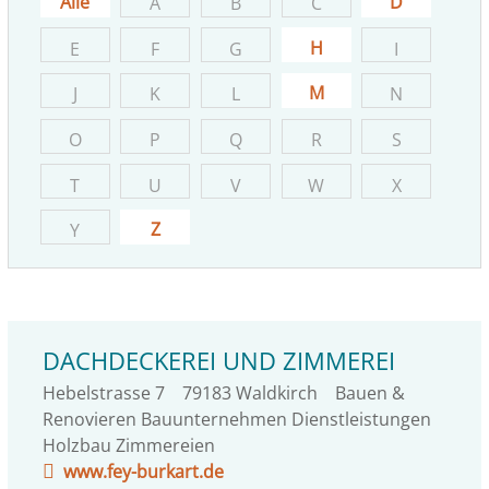
Alle
D
A
B
C
H
E
F
G
I
M
J
K
L
N
O
P
Q
R
S
T
U
V
W
X
Z
Y
DACHDECKEREI UND ZIMMEREI
Hebelstrasse 7
79183
Waldkirch
Bauen &
Renovieren Bauunternehmen Dienstleistungen
Holzbau Zimmereien
www.fey-burkart.de