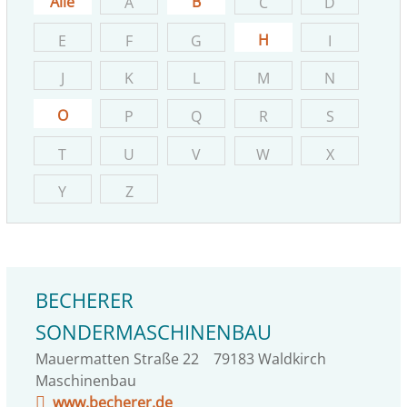
Alle
B
A
C
D
H
E
F
G
I
J
K
L
M
N
O
P
Q
R
S
T
U
V
W
X
Y
Z
BECHERER
SONDERMASCHINENBAU
Mauermatten Straße 22
79183
Waldkirch
Maschinenbau
www.becherer.de