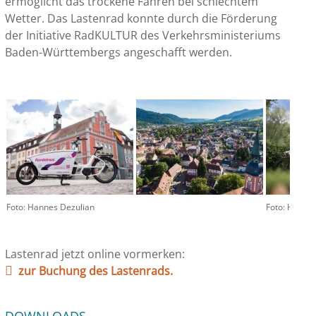
ermöglicht das trockene Fahren bei schlechtem
Wetter. Das Lastenrad konnte durch die Förderung
der Initiative RadKULTUR des Verkehrsministeriums
Baden-Württembergs angeschafft werden.
Foto: Hannes Dezulian
Foto: Hanne
Lastenrad jetzt online vormerken:
zur Buchung des Lastenrads.