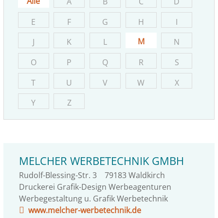
Alle
A
B
C
D
E
F
G
H
I
M
J
K
L
N
O
P
Q
R
S
T
U
V
W
X
Y
Z
MELCHER WERBETECHNIK GMBH
Rudolf-Blessing-Str. 3
79183
Waldkirch
Druckerei Grafik-Design Werbeagenturen
Werbegestaltung u. Grafik Werbetechnik
www.melcher-werbetechnik.de