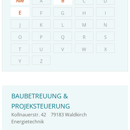
Alle
B
A
C
D
E
F
G
H
I
J
K
L
M
N
O
P
Q
R
S
T
U
V
W
X
Y
Z
BAUBETREUUNG &
PROJEKSTEUERUNG
Kollnauerstr. 42
79183
Waldkirch
Energietechnik