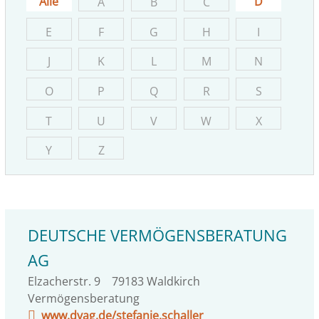
Alle
D
A
B
C
E
F
G
H
I
J
K
L
M
N
O
P
Q
R
S
T
U
V
W
X
Y
Z
DEUTSCHE VERMÖGENSBERATUNG
AG
Elzacherstr. 9
79183
Waldkirch
Vermögensberatung
www.dvag.de/stefanie.schaller