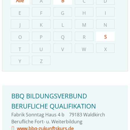
Alle
B
A
C
D
E
F
G
H
I
J
K
L
M
N
S
O
P
Q
R
T
U
V
W
X
Y
Z
BBQ BILDUNGSVERBUND
BERUFLICHE QUALIFIKATION
Fabrik Sonntag Haus 4 b
79183
Waldkirch
Berufliche Fort- u. Weiterbildung
www.bbq-zukunftskurs.de