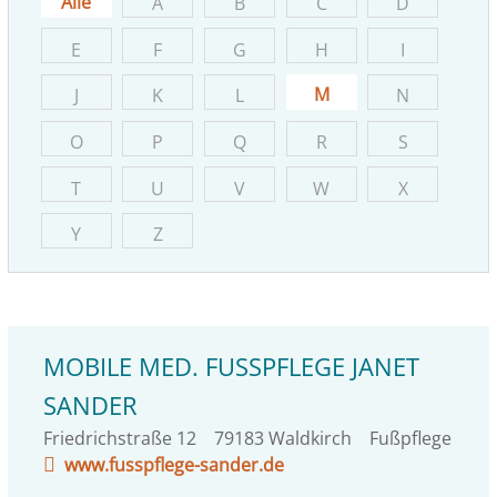
Alle
A
B
C
D
E
F
G
H
I
M
J
K
L
N
O
P
Q
R
S
T
U
V
W
X
Y
Z
MOBILE MED. FUSSPFLEGE JANET S
ANDER
Friedrichstraße 12
79183
Waldkirch
Fußpflege
www.fusspflege-sander.de