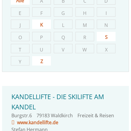
Alle
A
B
C
D
E
F
G
H
I
K
J
L
M
N
S
O
P
Q
R
T
U
V
W
X
Z
Y
KANDELLIFTE - DIE SKILIFTE AM
KANDEL
Burgstr.6
79183
Waldkirch
Freizeit & Reisen
www.kandellifte.de
Stefan Hermann