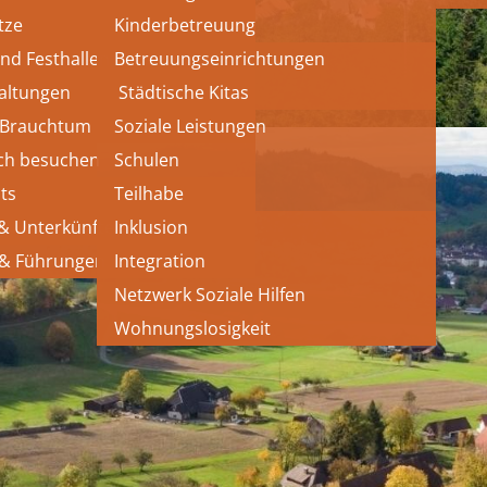
tze
Kinderbetreuung
und Festhallen
Betreuungseinrichtungen
altungen
 Städtische Kitas
 Brauchtum
Soziale Leistungen
ch besuchen
Schulen
ts
Teilhabe
 & Unterkünfte
Inklusion
 & Führungen
Integration
Netzwerk Soziale Hilfen
Wohnungslosigkeit