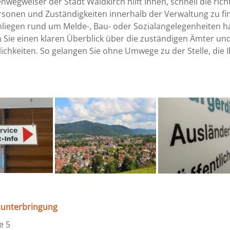
wegweiser der Stadt Waldkirch hilft Ihnen, schnell die rich
sonen und Zuständigkeiten innerhalb der Verwaltung zu fi
nliegen rund um Melde-, Bau- oder Sozialangelegenheiten h
n Sie einen klaren Überblick über die zuständigen Ämter un
chkeiten. So gelangen Sie ohne Umwege zu der Stelle, die 
sunterbringung
e 5