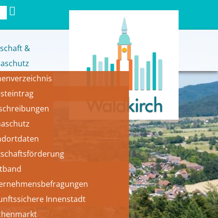
schaft &
maschutz
menverzeichnis
bsteintrag
schreibungen
maschutz
ndortdaten
al 
tschaftsförderung
itband
ernehmensbefragungen
unftssichere Innenstadt
henmarkt