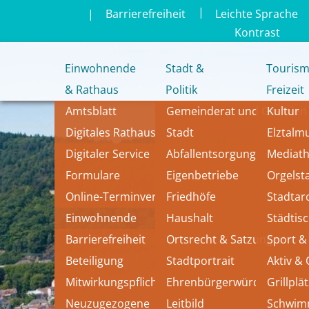
|
|
Barrierefreiheit
Leichte Sprache
Kontrast
Einwohnende
Stadt &
Tourism
& Rathaus
Politik
Freizeit
Amtsblatt
Gemeinderat und Gremien
Kultur
Digitales Rathaus
Stadt
Elztal
Digitaler Service
Abfallentsorgung
Mediat
Formulare
Eigenbetriebe
Orgelst
Online-Terminvereinbarung
Friedhöfe
Stadtar
Einwohnende
Haushalt
Städtis
Barrierefreiheit
Ortsrecht & Satzungen
Sport & 
Beteiligung
Stadtportrait
Aktiv &
Mitwirkungspflichten
Ehrenbürgerwürde
Grillplä
Neuzugezogene
Leitbild 
Schwi