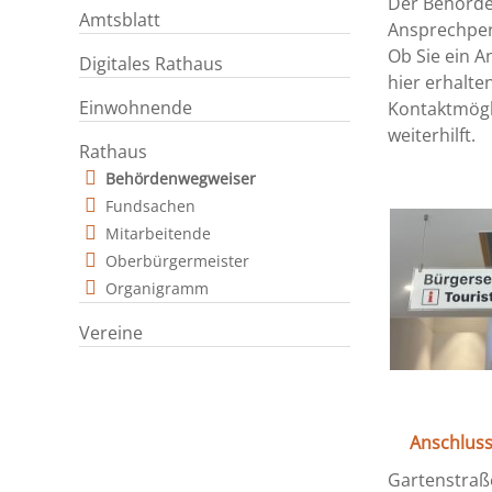
Der Behörden
Amtsblatt
Ansprechper
Ob Sie ein A
Digitales Rathaus
hier erhalte
Einwohnende
Kontaktmögli
weiterhilft.
Rathaus
Behördenwegweiser
Fundsachen
Mitarbeitende
Oberbürgermeister
Organigramm
Vereine
Anschlus
Gartenstraß