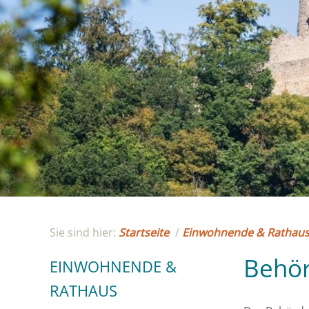
Sie sind hier:
Startseite
/
Einwohnende & Rathau
Behö
EINWOHNENDE &
RATHAUS