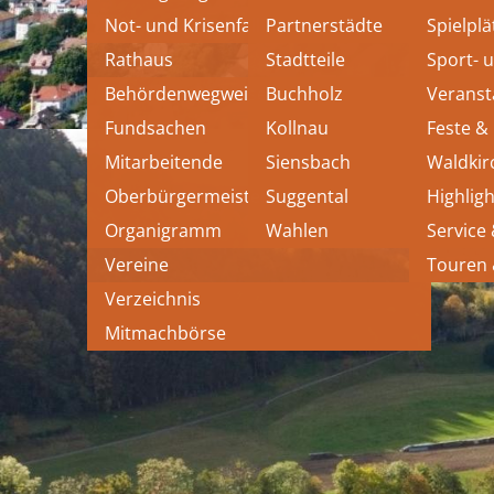
Not- und Krisenfall
Partnerstädte
Spielplä
Rathaus
Stadtteile
Sport- 
Behördenwegweiser
Buchholz
Veranst
Fundsachen
Kollnau
Feste &
Mitarbeitende
Siensbach
Waldkir
Oberbürgermeister
Suggental
Highligh
Organigramm
Wahlen
Service
Vereine
Touren
Verzeichnis
Mitmachbörse