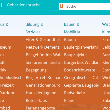
|
|
Gebärdensprache
us &
Bildung &
Bauen &
Wirt
Soziales
Mobilität
Kli
Alter & Gesundheit
Bauen
Fir
museum
Netzwerk Demenz
Bauleitplanverfahren
Sel
hek
Pflegebündnis Waldkirch
Bauprojekte
Aus
adt 
Seniorinnen und Senioren
Bürgerbus Waldkirch
Kli
chiv
Begegnung
Bodenrichtwerte
Sta
che Musikschule
Bürgertreff Kollnau
Geografisches Datenport
Wir
Freizeit
Generationenbüro
Geplante Baugebiete
Bre
 Outdoor
Haus der Jugend
Radverkehr
Unt
tze
Rotes Haus
Pläne
Zuk
mmbad
Ferienangebote
Woc