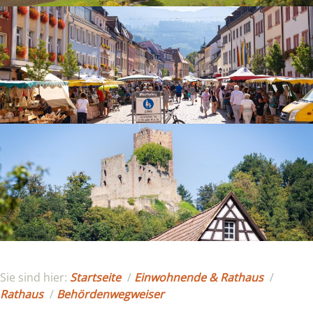
Sie sind hier:
Startseite
/
Einwohnende & Rathaus
/
Rathaus
/
Behördenwegweiser