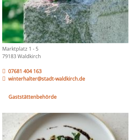
Marktplatz 1 - 5
79183 Waldkirch
07681 404 163
winterhalter@stadt-waldkirch.de
Gaststättenbehörde